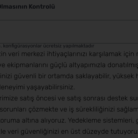
Olmasının Kontrolü
b. konfigürasyonlar ücretsiz yapılmaktadır
zin veri merkezi ihtiyaçlarınızı karşılamak i
ve ekipmanlarını güçlü altyapımızla donatılmı
nizi güvenli bir ortamda saklayabilir, yüksek h
deneyimi yaşayabilirsiniz.
imize satış öncesi ve satış sonrası destek s
orunları çözmekte ve iş sürekliliğinizi sağlam
i koruma altına alıyoruz. Yedekleme sistemleri
izle veri güvenliğinizi en üst düzeyde tutuyoru