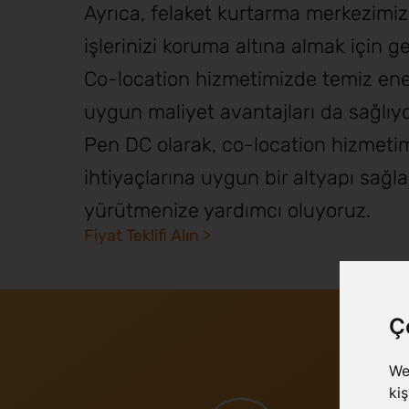
Ayrıca, felaket kurtarma merkezimiz 
işlerinizi koruma altına almak için ge
Co-location hizmetimizde temiz enerji
uygun maliyet avantajları da sağlıy
Pen DC olarak, co-location hizmetim
ihtiyaçlarına uygun bir altyapı sağla
yürütmenize yardımcı oluyoruz.
Fiyat Teklifi Alın >
Ç
We
kiş