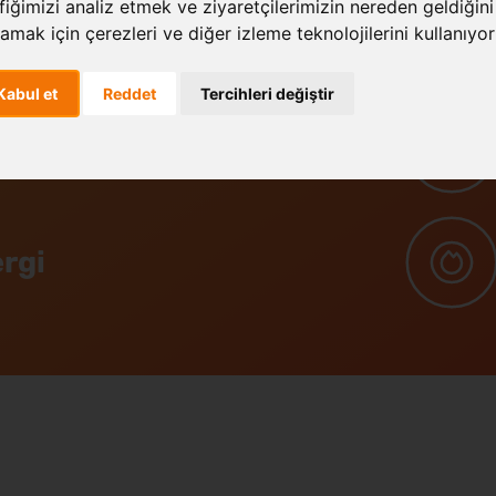
fiğimizi analiz etmek ve ziyaretçilerimizin nereden geldiğini
ji
amak için çerezleri ve diğer izleme teknolojilerini kullanıyor
Kabul et
Reddet
Tercihleri değiştir
ime
rgi