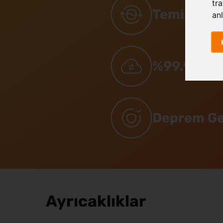
tra
Temiz Ener
anl
%99.9 Upt
Deprem Ge
Ayrıcaklıklar