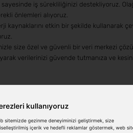
sayesinde iş sürekliliğinizi destekliyoruz. Ol
rekli önlemleri alıyoruz.
 kaynaklarını etkin bir şekilde kullanarak çev
oruz.
izle size özel ve güvenli bir veri merkezi çö
yarak verilerinizi güvende tutmanıza ve kesint
erezleri kullanıyoruz
Genel Özellikler
b sitemizde gezinme deneyiminizi geliştirmek, size
iselleştirilmiş içerik ve hedefli reklamlar göstermek, web sit