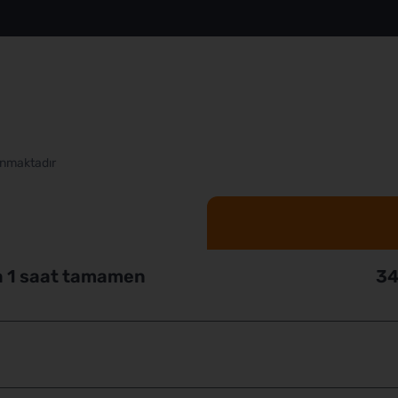
anmaktadır
a 1 saat tamamen
34