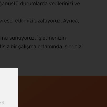
ağanüstü durumlarda verilerinizi ve
resel etkimizi azaltıyoruz. Ayrıca,
zümü sunuyoruz. İşletmenizin
isiz bir çalışma ortamında işlerinizi
esi