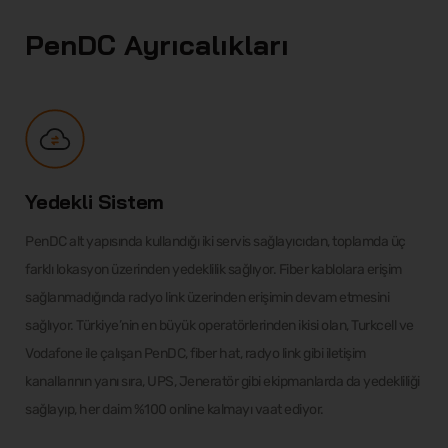
PenDC Ayrıcalıkları
Yedekli Sistem
PenDC alt yapısında kullandığı iki servis sağlayıcıdan, toplamda üç
farklı lokasyon üzerinden yedeklilik sağlıyor. Fiber kablolara erişim
sağlanmadığında radyo link üzerinden erişimin devam etmesini
sağlıyor. Türkiye’nin en büyük operatörlerinden ikisi olan, Turkcell ve
Vodafone ile çalışan PenDC, fiber hat, radyo link gibi iletişim
kanallarının yanı sıra, UPS, Jeneratör gibi ekipmanlarda da yedekliliği
sağlayıp, her daim %100 online kalmayı vaat ediyor.