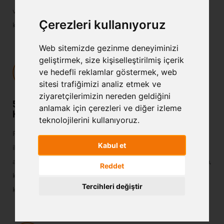
ve müdahale sistemleri, 7/24 teknik destek ekibi ile hizmetin
Çerezleri kullanıyoruz
kesintiye uğramadan devamlılığı sağlanmaktadır.
Web sitemizde gezinme deneyiminizi
geliştirmek, size kişiselleştirilmiş içerik
ve hedefli reklamlar göstermek, web
sitesi trafiğimizi analiz etmek ve
ziyaretçilerimizin nereden geldiğini
5800 m2 Alana Veri Merkezi İçin
anlamak için çerezleri ve diğer izleme
Kurulmuş Yapı
teknolojilerini kullanıyoruz.
PenDC, 5800m2’lik boyuttaki bir alana, tamamen veri merkezi
Kabul et
ihtiyaçları düşünülerek ve uygulamaya konularak inşa edildi. Kendi
alanını kullanmak isteyen, veri merkezi hizmeti sağlayan firmalar için,
Reddet
kendi network cihazlarını, sunucularını, disk ünitelerini
Tercihleri değiştir
konumlandırabileceği ayrılmış alanlar tasarlandı.