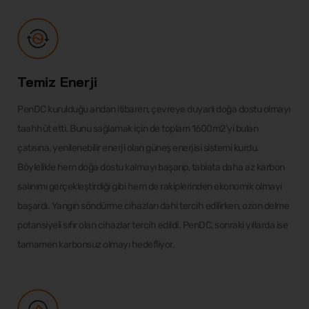
Temiz Enerji
PenDC kurulduğu andan itibaren, çevreye duyarlı doğa dostu olmayı
taahhüt etti. Bunu sağlamak için de toplam 1600m2’yi bulan
çatısına, yenilenebilir enerji olan güneş enerjisi sistemi kurdu.
Böylelikle hem doğa dostu kalmayı başarıp, tabiata daha az karbon
salınımı gerçekleştirdiği gibi hem de rakiplerinden ekonomik olmayı
başardı. Yangın söndürme cihazları dahi tercih edilirken, ozon delme
potansiyeli sıfır olan cihazlar tercih edildi. PenDC, sonraki yıllarda ise
tamamen karbonsuz olmayı hedefliyor.