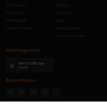
Co-Location
İletişim
Yedekleme
Speedtest
FKM Hizmeti
Iperf
Lisans Kiralama
Looking Glass
Peering Politikasi
Mobil Uygulama
APP STORE'dan
İNDİR
Sosyal Medya