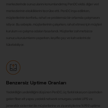
merkezlerinde sunucularını konumlandırmış PenDC ekibi, diğer veri
merkezlerinin eksikliklerini tecrübe etti. PenDC inşa edilirken,
müşterilerinin konforlu, rahat ve problemsiz bir ortamda çalışmasını
istiyor. Bu sebeple, müşterilerinin çalışırken, rahat etmesi için müşteri
kurulum ve çalışma odaları tasarlandı. Müşteriler zahmetsizce
sunucu kurulumlarını yaparken, keyifle çay ve kahvelerini de
tüketebiliyor.
Benzersiz Uptime Oranları
Yedekliliğin yedekliliğini düşünen PenDC, üç farklı lokasyon üzerinden
gelen fiber alt yapısı, yedekli network omurgası, yedek UPS ve
jeneratör sistemleri ile müşterilerine ve ziyaretçilerine %99.9 uptime