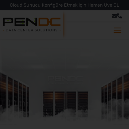
Cloud Sunucu Konfigüre Etmek İçin Hemen Üye OL