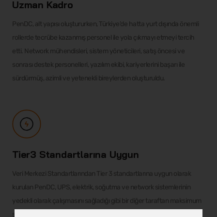
Uzman Kadro
PenDC, alt yapısı oluştururken, Türkiye’de hatta yurt dışında önemli
rollerde tecrübe kazanmış personel ile yola çıkmayı etmeyi tercih
etti. Network mühendisleri, sistem yöneticileri, satış öncesi ve
sonrası destek personelleri, yazılım ekibi, kariyerlerini başarı ile
sürdürmüş, azimli ve yetenekli bireylerden oluşturuldu.
Tier3 Standartlarına Uygun
Veri Merkezi Standartlarından Tier 3 standartlarına uygun olarak
kurulan PenDC, UPS, elektrik, soğutma ve network sistemlerinin
yedekli olarak çalışmasını sağladığı gibi bir diğer taraftan maksimum
seviyedeki fiziksel ve elektronik güvenlik sistemleri, yangın algılama